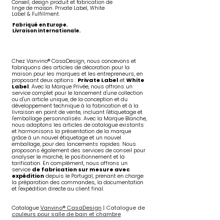
Conseil, design produit et fabrication de
linge de maison. Private Label, White
Label & Fulfillment.
Fabriqué en Europe.
Livraison internationale.
Chez Vanvino® CasaDesign, nous concevons et
fabriquons des articles de décoration pour la
maison pour les marques et les entrepreneurs, en
proposant deux options :
Private Label
et
White
Label
. Avec la Marque Privée, nous offrons un
service complet pour le lancement d'une collection
ou d'un article unique, de la conception et du
développement technique à la fabrication et à la
livraison en point de vente, incluant l'étiquetage et
l'emballage personnalisés. Avec la Marque Blanche,
nous adaptons les articles de catalogue existants
et harmonisons la présentation de la marque
grâce à un nouvel étiquetage et un nouvel
emballage, pour des lancements rapides. Nous
proposons également des services de conseil pour
analyser le marché, le positionnement et la
tarification. En complément, nous offrons un
service
de fabrication sur mesure avec
expédition
depuis le Portugal, prenant en charge
la préparation des commandes, la documentation
et l'expédition directe au client final.
Catalogue
Vanvino®
CasaDesign
|
Catalogue
de
couleurs pour salle de bain et chambre