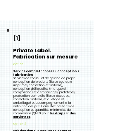
[1]
Private Label.
Fabrication sur mesure
Option 1
Service complet : conseil + conception +
fabrication
Services de conseil et de gestion de projet,
conception de produits (tissus, couleurs,
imprimés, confection et finitions),
conception d'étiquettes (marque et
composition) et d'emballages, prototypes,
production complète (tissus, découpe,
confection, finitions, étiquetage et
emballage) et accompagnement à la
définition des prix. Consultez nos tarifs de
conception et
quantités minimales de
commande (QMC) pour
les draps
et
des
serviettes
.
Option 2
Fabrication sur mesure selon votre