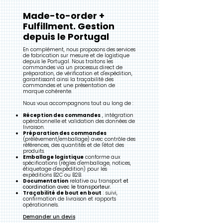
Made-to-order +
Fulfillment. Gestion
depuis le Portugal
En complément, nous proposons des services
de fabrication sur mesure et de logistique
depuis le Portugal. Nous traitons les
commandes via un processus direct de
préparation, de vérification et d'expédition,
garantissant ainsi la traçabilité des
commandes et une présentation de
marque cohérente.
Nous vous accompagnons tout au long de :
Réception des commandes
, intégration
opérationnelle et validation des données de
livraison.
Préparation des commandes
(prélèvement/emballage) avec contrôle des
références, des quantités et de l'état des
produits.
Emballage logistique
conforme aux
spécifications (règles d'emballage, notices,
étiquetage d'expédition) pour les
expéditions B2C ou B2B.
Documentation
relative au transport
et
coordination avec le transporteur.
Traçabilité de bout en bout
: suivi,
confirmation de livraison et rapports
opérationnels.
Demander un devis