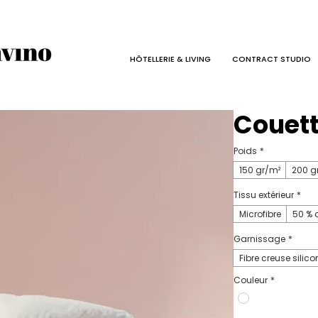
HÔTELLERIE & LIVING
CONTRACT STUDIO
Couett
Poids
*
150 gr/m²
200 g
Tissu extérieur
*
Microfibre
50 % 
Garnissage
*
Fibre creuse silic
Couleur
*