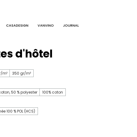
CASADESIGN
VANVINO
JOURNAL
es d'hôtel
r/m²
350 gr/m²
coton, 50 % polyester
100% coton
onée 100 % POL (HCS)