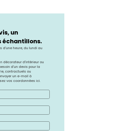
s, un 
 échantillons.
d'une heure, du lundi au 
 décorateur d'intérieur ou 
soin d'un devis pour la 
rie, contractuels ou 
d'ameublement, veuillez nous envoyer un e-mail à 
ssez vos coordonnées ici.