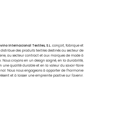
vino Internacional Textiles, S.L.
conçoit, fabrique et
distribue des produits textiles destinés au secteur de
llerie, au secteur contract et aux marques de mode à
. Nous croyons en un design soigné, en la durabilité,
n une qualité durable et en la valeur du savoir-faire
anal. Nous nous engageons à apporter de l'harmonie
ésent et à laisser une empreinte positive sur l'avenir.