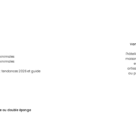
Van
l'hôte
 minimales
maison
 minimales
e
artis
: tendances 2026 et guide
au pr
e
ou
double éponge