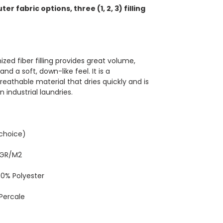
uter fabric options, three (1, 2, 3) filling
ized fiber filling provides great volume,
and a soft, down-like feel. It is a
reathable material that dries quickly and is
n industrial laundries.
choice)
5 GR/M2
0% Polyester
Percale