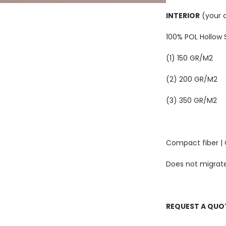
INTERIOR
(your 
100% POL Hollow S
(1) 150 GR/M2
(2) 200 GR/M2
(3) 350 GR/M2
Compact fiber |
Does not migrat
REQUEST A QUOT