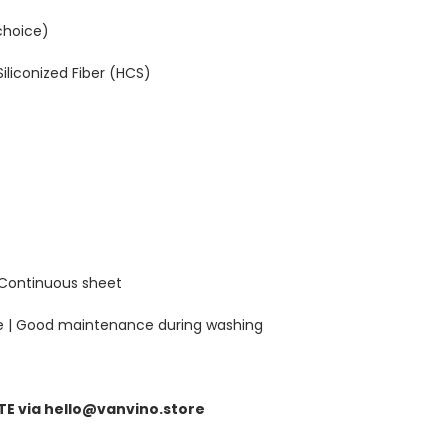
choice)
iliconized Fiber (HCS)
 Continuous sheet
e | Good maintenance during washing
E via hello@vanvino.store