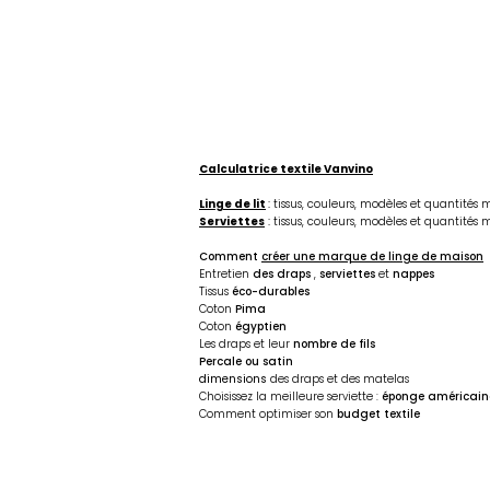
Calculatrice textile Vanvino
Linge de lit
:
tissus, couleurs, modèles et quantités
Serviettes
:
tissus, couleurs, modèles et quantités
Comment
créer une marque de linge de maison
Entretien
des draps
,
serviettes
et
nappes
Tissus
éco-durables
Coton
Pima
Coton
égyptien
Les draps et leur
nombre de fils
Percale
ou
satin
dimensions
des draps et des matelas
Choisissez la meilleure serviette :
éponge américain
Comment optimiser son
budget textile