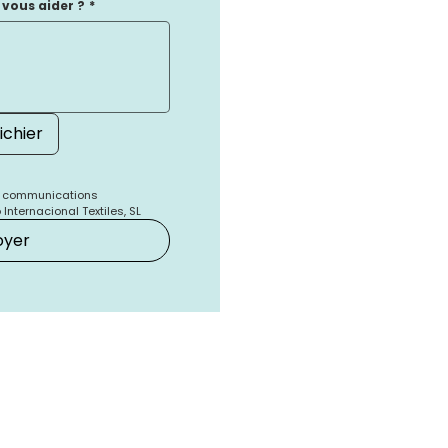
ous aider ?
*
ichier
s communications 
nternacional Textiles, SL
oyer