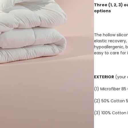
Three (1, 2, 3) o
options
The hollow silicon
elastic recovery, 
hypoallergenic, b
easy to care for i
EXTERIOR
(your 
(1) Microfiber 8
(2) 50% Cotton 5
(3) 100% Cotton 