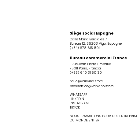
Siège social Espagne
Calle María Berdiales 7
Bureau 12, 36203 Vigo, Espagne
(+34) 678 615 891
Bureau commercial France
1 Rue Jean Pierre Timbaud
75011 París, Francia
(+33) 6 10 31 50 30
hello@vanvino.store
pressoffice@vanvino.store
WHATSAPP
LINKEDIN
INSTAGRAM
TIKTOK
NOUS TRAVAILLONS POUR DES ENTREPRIS
DU MONDE ENTIER