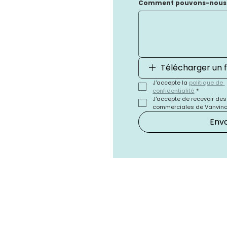
Comment pouvons-nous v
Télécharger un f
J'accepte la 
politique de 
confidentialité
*
J'accepte de recevoir de
commerciales de Vanvino I
Env