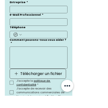
Entreprise
*
E-Mail Professionnel
*
Téléphone
Comment pouvons-nous vous aider ?
*
Télécharger un fichier
J'accepte la 
politique de 
confidentialité
*
J'accepte de recevoir des 
communications commerciales de 
Vanvino Internacional Textiles, SL
Envoyer