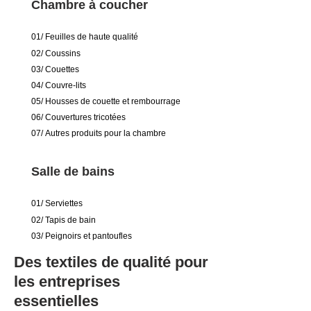
Chambre à coucher
01/ Feuilles de haute qualité
02/ C
oussins
03/ C
ouettes
04/ C
ouvre-lits
05/
Housses de couette et rembourrage
06/ C
ouvertures tricotées
07/
Autres produits pour la chambre
Salle de bains
01/ Serviettes
02/ T
apis de bain
03/
Peignoirs et pantoufles
Des textiles de qualité pour
les entreprises
essentielles