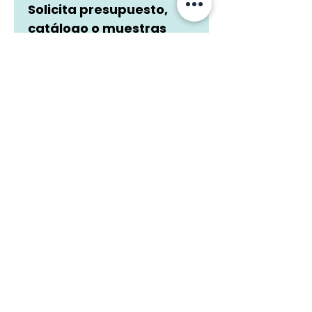
Solicita presupuesto, 
catálogo o muestras
Te respondemos en menos de 1 h. de L a V de 
9 a 18 h.
Si eres un alojamiento, un 
decorador/interiorista o una marca y 
necesitas un presupuesto para la 
producción de textil de hospitality, Contract 
o hogar no dudes en escribirnos a 
hello@vanvino.store
 o déjanos tu datos 
aquí.
Empresa
*
Email Profesional
*
Teléfono Móvil
¿En qué te podemos ayudar?
*