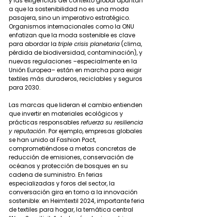
y las exigencias del contexto global apuntan 
a que la sostenibilidad no es una moda 
pasajera, sino un imperativo estratégico. 
Organismos internacionales como la ONU 
enfatizan que la moda sostenible es clave 
para abordar la 
triple crisis planetaria
 (clima, 
pérdida de biodiversidad, contaminación), y 
nuevas regulaciones –especialmente en la 
Unión Europea– están en marcha para exigir 
textiles más duraderos, reciclables y seguros 
para 2030.
Las marcas que lideran el cambio entienden 
que invertir en materiales ecológicos y 
prácticas responsables 
refuerza su resiliencia 
y reputación
. Por ejemplo, empresas globales 
se han unido al Fashion Pact, 
comprometiéndose a metas concretas de 
reducción de emisiones, conservación de 
océanos y protección de bosques en su 
cadena de suministro. En ferias 
especializadas y foros del sector, la 
conversación gira en torno a la innovación 
sostenible: en Heimtextil 2024, importante feria 
de textiles para hogar, la temática central 