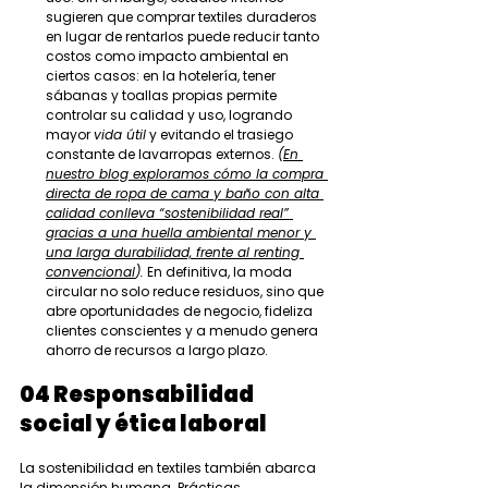
sugieren que comprar textiles duraderos 
en lugar de rentarlos puede reducir tanto 
costos como impacto ambiental en 
ciertos casos: en la hotelería, tener 
sábanas y toallas propias permite 
controlar su calidad y uso, logrando 
mayor 
vida útil
 y evitando el trasiego 
constante de lavarropas externos. 
(
En 
nuestro blog exploramos cómo la compra 
directa de ropa de cama y baño con alta 
calidad conlleva “sostenibilidad real” 
gracias a una huella ambiental menor y 
una larga durabilidad, frente al renting 
convencional
).
 En definitiva, la moda 
circular no solo reduce residuos, sino que 
abre oportunidades de negocio, fideliza 
clientes conscientes y a menudo genera 
ahorro de recursos a largo plazo.
04 Responsabilidad 
social y ética laboral
La sostenibilidad en textiles también abarca 
la dimensión humana. Prácticas 