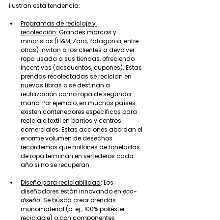
ilustran esta tendencia:
Programas de reciclaje y 
recolección
: Grandes marcas y 
minoristas (H&M, Zara, Patagonia, entre 
otras) invitan a los clientes a devolver 
ropa usada a sus tiendas, ofreciendo 
incentivos (descuentos, cupones). Estas 
prendas recolectadas se reciclan en 
nuevas fibras o se destinan a 
reutilización como ropa de segunda 
mano. Por ejemplo, en muchos países 
existen contenedores específicos para 
reciclaje textil en barrios y centros 
comerciales. Estas acciones abordan el 
enorme volumen de desechos: 
recordemos que millones de toneladas 
de ropa terminan en vertederos cada 
año si no se recuperan.
Diseño para reciclabilidad
: Los 
diseñadores están innovando en 
eco-
diseño
. Se busca crear prendas 
monomaterial (p. ej., 100% poliéster 
reciclable) o con componentes 