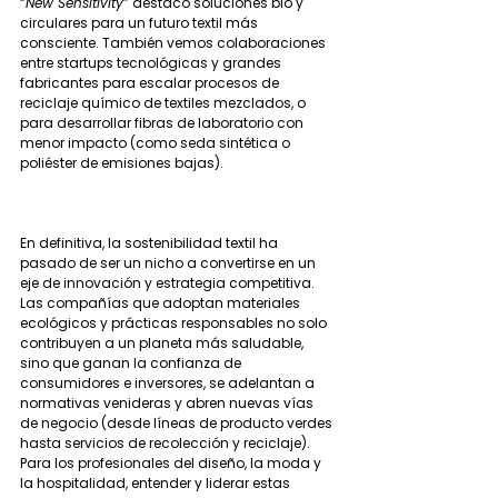
“
New Sensitivity
” destacó soluciones bio y 
circulares para un futuro textil más 
consciente. También vemos colaboraciones 
entre startups tecnológicas y grandes 
fabricantes para escalar procesos de 
reciclaje químico de textiles mezclados, o 
para desarrollar fibras de laboratorio con 
menor impacto (como seda sintética o 
poliéster de emisiones bajas).
En definitiva, la sostenibilidad textil ha 
pasado de ser un nicho a convertirse en un 
eje de innovación y estrategia competitiva. 
Las compañías que adoptan materiales 
ecológicos y prácticas responsables no solo 
contribuyen a un planeta más saludable, 
sino que ganan la confianza de 
consumidores e inversores, se adelantan a 
normativas venideras y abren nuevas vías 
de negocio (desde líneas de producto verdes 
hasta servicios de recolección y reciclaje). 
Para los profesionales del diseño, la moda y 
la hospitalidad, entender y liderar estas 