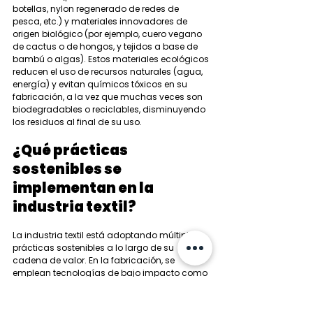
botellas, nylon regenerado de redes de 
pesca, etc.) y materiales innovadores de 
origen biológico (por ejemplo, cuero vegano 
de cactus o de hongos, y tejidos a base de 
bambú o algas). Estos materiales ecológicos 
reducen el uso de recursos naturales (agua, 
energía) y evitan químicos tóxicos en su 
fabricación, a la vez que muchas veces son 
biodegradables o reciclables, disminuyendo 
los residuos al final de su uso.
¿Qué prácticas 
sostenibles se 
implementan en la 
industria textil?
La industria textil está adoptando múltiples 
prácticas sostenibles a lo largo de su 
cadena de valor. En la fabricación, se 
emplean tecnologías de bajo impacto como 
la tintura digital (que reduce drásticamente 
el consumo de agua y químicos) y se 
incorporan energías renovables en plantas 