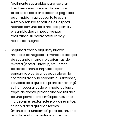
fácilmente separables para reciclar. 
También se evita el uso de mezclas 
difíciles de reciclar o adornos pegados 
que impidan reprocesar la tela. Un 
ejemplo son las zapatillas de deporte 
hechas con una sola materia prima y 
ensambladas sin pegamentos, 
facilitando su posterior triturado y 
reciclado integral.
Segunda mano, alquiler y nuevos 
modelos de negocio
: El mercado de ropa 
de segunda mano y plataformas de 
reventa (Vinted, ThredUp, etc.) crece 
aceleradamente, impulsado por 
consumidores jóvenes que valoran la 
sostenibilidad y la economía. Asimismo, 
servicios de alquiler de prendas (renting) 
se han popularizado en moda de lujo y 
trajes de evento, prolongando la utilidad 
de una prenda entre múltiples usuarios. 
Incluso en el sector hotelero y de eventos, 
se habla de alquiler de textiles 
(mantelería, uniformes) para optimizar el 
uso. Sin embargo, estudios internos 