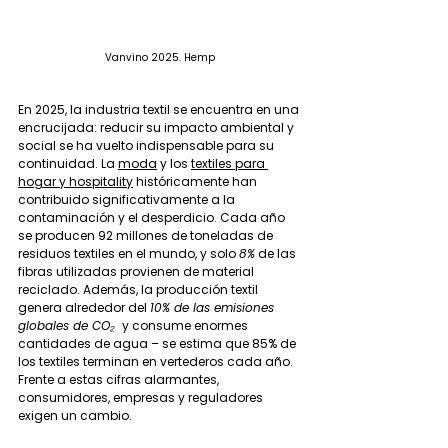
Vanvino 2025. Hemp
En 2025, la industria textil se encuentra en una 
encrucijada: reducir su impacto ambiental y 
social se ha vuelto indispensable para su 
continuidad. La 
moda
 y los 
textiles para 
hogar y hospitality
 históricamente han 
contribuido significativamente a la 
contaminación y el desperdicio. Cada año 
se producen 92 millones de toneladas de 
residuos textiles en el mundo, y solo 
8%
 de las 
fibras utilizadas provienen de material 
reciclado. Además, la producción textil 
genera alrededor del 
10% de las emisiones 
globales de CO₂ 
 y consume enormes 
cantidades de agua – se estima que 85% de 
los textiles terminan en vertederos cada año. 
Frente a estas cifras alarmantes, 
consumidores, empresas y reguladores 
exigen un cambio. 