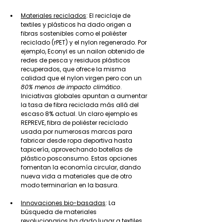
Materiales reciclados
: El reciclaje de 
textiles y plásticos ha dado origen a 
fibras sostenibles como el poliéster 
reciclado (rPET) y el nylon regenerado. Por 
ejemplo, Econyl es un nailon obtenido de 
redes de pesca y residuos plásticos 
recuperados, que ofrece la misma 
calidad que el nylon virgen pero con un 
80% menos de impacto climático
. 
Iniciativas globales apuntan a aumentar 
la tasa de fibra reciclada más allá del 
escaso 8% actual. Un claro ejemplo es 
REPREVE, fibra de poliéster reciclado 
usada por numerosas marcas para 
fabricar desde ropa deportiva hasta 
tapicería, aprovechando botellas de 
plástico posconsumo. Estas opciones 
fomentan la economía circular, dando 
nueva vida a materiales que de otro 
modo terminarían en la basura.
Innovaciones bio-basadas
: La 
búsqueda de materiales 
revolucionarios ha dado lugar a textiles 