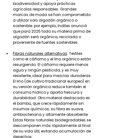
biodiversidad y apoya prácticas 
agrícolas responsables. Grandes 
marcas de moda se han comprometido 
a utilizar solo algodón orgánico o 
sostenible; por ejemplo, Inditex anunció 
que para 2025 toda su materia prima de 
algodón será orgánica, reciclada o 
proveniente de fuentes sostenibles.
Fibras naturales alternativas
: Textiles 
como el cáñamo y el lino orgánico están 
resurgiendo. El cáñamo requiere menos 
agua y ningún pesticida, y es muy 
resistente, ideal para mezclas duraderas. 
El lino (de cultivo tradicional europeo) en 
su versión orgánica reduce también el 
consumo hídrico y aporta frescura y 
durabilidad. Otro material destacado es 
el bambú, que crece rápidamente sin 
insumos químicos; su fibra es suave, 
antibacteriana y altamente absorbente. 
Estas fibras naturales biodegradables se 
descomponen más rápidamente al final 
de su vida útil, evitando acumulación de 
desechos.