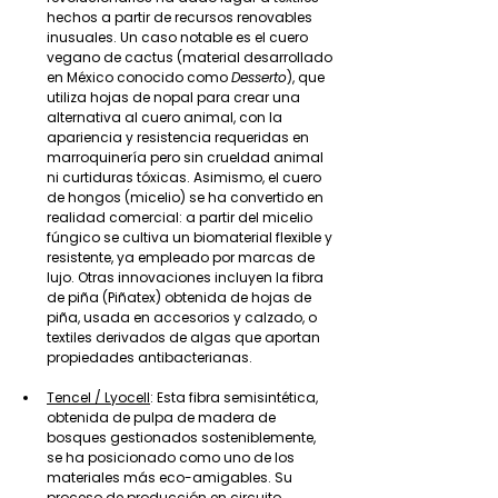
hechos a partir de recursos renovables 
inusuales. Un caso notable es el cuero 
vegano de cactus (material desarrollado 
en México conocido como 
Desserto
), que 
utiliza hojas de nopal para crear una 
alternativa al cuero animal, con la 
apariencia y resistencia requeridas en 
marroquinería pero sin crueldad animal 
ni curtiduras tóxicas. Asimismo, el cuero 
de hongos (micelio) se ha convertido en 
realidad comercial: a partir del micelio 
fúngico se cultiva un biomaterial flexible y 
resistente, ya empleado por marcas de 
lujo. Otras innovaciones incluyen la fibra 
de piña (Piñatex) obtenida de hojas de 
piña, usada en accesorios y calzado, o 
textiles derivados de algas que aportan 
propiedades antibacterianas.
Tencel / Lyocell
: Esta fibra semisintética, 
obtenida de pulpa de madera de 
bosques gestionados sosteniblemente, 
se ha posicionado como uno de los 
materiales más eco-amigables. Su 
proceso de producción en circuito 