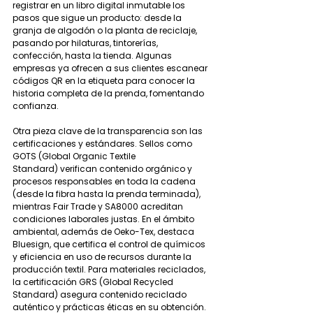
registrar en un libro digital inmutable los 
pasos que sigue un producto: desde la 
granja de algodón o la planta de reciclaje, 
pasando por hilaturas, tintorerías, 
confección, hasta la tienda. Algunas 
empresas ya ofrecen a sus clientes escanear 
códigos QR en la etiqueta para conocer la 
historia completa de la prenda, fomentando 
confianza.
Otra pieza clave de la transparencia son las 
certificaciones y estándares. Sellos como 
GOTS (Global Organic Textile 
Standard) verifican contenido orgánico y 
procesos responsables en toda la cadena 
(desde la fibra hasta la prenda terminada), 
mientras Fair Trade y SA8000 acreditan 
condiciones laborales justas. En el ámbito 
ambiental, además de Oeko-Tex, destaca 
Bluesign, que certifica el control de químicos 
y eficiencia en uso de recursos durante la 
producción textil. Para materiales reciclados, 
la certificación GRS (Global Recycled 
Standard) asegura contenido reciclado 
auténtico y prácticas éticas en su obtención. 