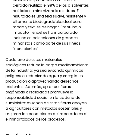
cerrado reutiliza el 99% de los disolventes 
no tóxicos, minimizando residuos. El 
resultado es una tela suave, resistente y 
altamente biodegradable, ideal para 
moda y textiles de hogar. Por su bajo 
impacto, Tencel se ha incorporado 
incluso en colecciones de grandes 
minoristas como parte de sus líneas 
“conscientes”.
Cada uno de estos materiales 
ecológicos reduce la carga medioambiental 
de la industria: ya sea evitando químicos 
peligrosos, reduciendo agua y energía en 
producción o aprovechando desechos 
existentes. Además, optar por fibras 
orgánicas o recicladas promueve la 
responsabilidad social en la cadena de 
suministro: muchas de estas fibras apoyan 
a agricultores con métodos sostenibles y 
mejoran las condiciones de trabajadores al 
eliminar tóxicos de los procesos.