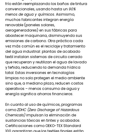
frío están reemplazando los baños de tintura 
convencionales, usando hasta un 
90% 
menos de agua y químicos
. Asimismo, 
muchos fabricantes integran energía 
renovable (paneles solares, 
aerogeneradores) en sus fábricas para 
abastecer maquinaria, disminuyendo sus 
emisiones de carbono. Otra práctica cada 
vez más común es el reciclaje y tratamiento 
del agua industrial: plantas de acabado 
textil instalan sistemas de circuito cerrado 
que recuperan y reutilizan el agua de lavado 
y teñido, reduciendo la demanda hídrica 
total. Estas inversiones en tecnologías 
limpias no solo protegen el medio ambiente 
sino que, a mediano plazo, reducen costos 
operativos – menos consumo de agua y 
energía significa ahorros financieros.
En cuanto al uso de químicos, programas 
como 
ZDHC (Zero Discharge of Hazardous 
Chemicals)
 impulsan la eliminación de 
sustancias tóxicas en tintes y acabados. 
Certificaciones como OEKO-TEX Standard 
100 garantizan que los textiles finales están 