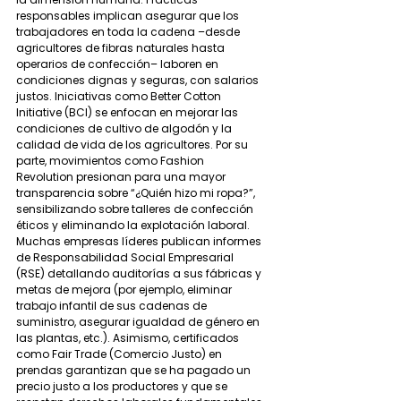
responsables implican asegurar que los 
trabajadores en toda la cadena –desde 
agricultores de fibras naturales hasta 
operarios de confección– laboren en 
condiciones dignas y seguras, con salarios 
justos. Iniciativas como Better Cotton 
Initiative (BCI) se enfocan en mejorar las 
condiciones de cultivo de algodón y la 
calidad de vida de los agricultores. Por su 
parte, movimientos como Fashion 
Revolution presionan para una mayor 
transparencia sobre “¿Quién hizo mi ropa?”, 
sensibilizando sobre talleres de confección 
éticos y eliminando la explotación laboral.
Muchas empresas líderes publican informes 
de Responsabilidad Social Empresarial 
(RSE) detallando auditorías a sus fábricas y 
metas de mejora (por ejemplo, eliminar 
trabajo infantil de sus cadenas de 
suministro, asegurar igualdad de género en 
las plantas, etc.). Asimismo, certificados 
como Fair Trade (Comercio Justo) en 
prendas garantizan que se ha pagado un 
precio justo a los productores y que se 